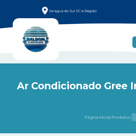
Jaraguá do Sul SC e Região
Ar Condicionado Gree I
›
›
Página Inicial
Produtos