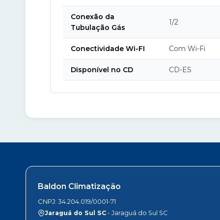
Conexão da
1/2
Tubulação Gás
Conectividade Wi-FI
Com Wi-Fi
Disponível no CD
CD-ES
Baldon Climatização
CNPJ: 34.204.019/0001-71
Jaraguá do Sul SC
- Jaraguá do Sul SC