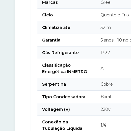
Marcas
Gree
Ciclo
Quente e Frio
Climatiza até
32 m
Garantia
5 anos - 10 no
Gás Refrigerante
R-32
Classificação
A
Energética INMETRO
Serpentina
Cobre
Tipo Condensadora
Barril
Voltagem (V)
220v
Conexão da
1/4
Tubulação Líquida