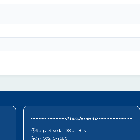
Atendimento
Seg à Sex das 08 às 18hs
(47) 99245-4680