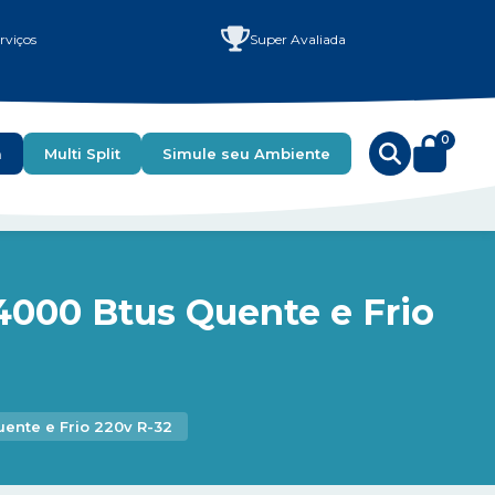
rviços
Super Avaliada
0
a
Multi Split
Simule seu Ambiente
4000 Btus Quente e Frio
ente e Frio 220v R-32