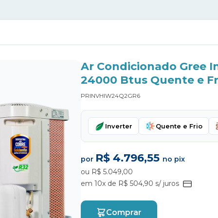
Ar Condicionado Gree I
24000 Btus Quente e Fr
PRINVHIW24Q2GR6
Inverter
Quente e Frio
R$ 4.796,55
por
no pix
ou R$ 5.049,00
em 10x de R$ 504,90 s/ juros
Comprar